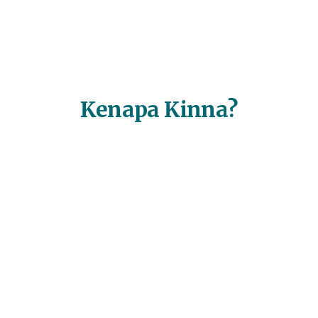
Kenapa Kinna?
Jangkauan Luas
Work from office (WFO), work from home (WFH),
atau hybrid, Kinna punya solusi penitipan anak &
PAUD yang pas untuk tim Anda.